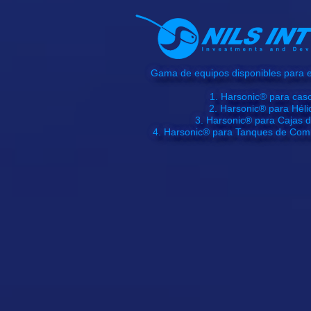
Gama de equipos disponibles para e
1. Harsonic® para cas
2. Harsonic® para Héli
3. Harsonic® para Cajas 
4. Harsonic® para Tanques de Comb