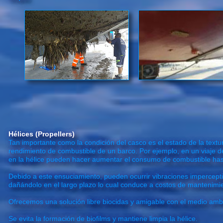
Hélices (Propellers)
Tan importante como la condición del casco es el estado de la textura
rendimiento de combustible de un barco. Por ejemplo, en un viaje d
en la hélice pueden hacer aumentar el consumo de combustible ha
Debido a este ensuciamiento, pueden ocurrir vibraciones imperceptibl
dañándolo en el largo plazo lo cual conduce a costos de mantenim
Ofrecemos una solución libre biocidas y amigable con el medio amb
Se evita la formación de biofilms y mantiene limpia la hélice.