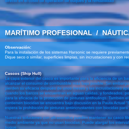
directo en el costo de operación de buques y la rentabilidad
MARÍTIMO PROFESIONAL / NÁUTIC
Observación:
Para la instalación de los sistemas Harsonic se requiere previamen
Dique seco o similar, superficies limpias, sin incrustaciones y con r
Cascos (Ship Hull)
La capa exterior del casco es importante para la eficiencia de un ba
alcanzar el consumo de combustible más bajo posible. Sin embargo, 
pierden su eficacia después de unos meses y las incrustaciones a
cuando los barcos se encuentran en aguas cálidas, y fondeados, por
para la eficacia de la protección de pinturas antifoulings. También e
contienen biocidas se encuentra bajo discusión en la Pauta Actual 
espera la prohibición de pinturas antiincrustantes con biocidas par
Nuestras soluciones con ultrasonidos pueden mantener su casco lib
medio ambiente ya que no usan biocidas. Puede alargar los interv
buque.