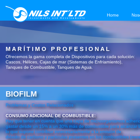
Home
Nos
M A R Í T I M O P R O F E S I O N A L
Ofrecemos la gama completa de Dispositivos para cada solución:
Cascos, Hélices, Cajas de mar (Sistemas de Enfriamiento),
Tanques de Combustible, Tanques de Agua.
BIOFILM
Problemas y Costos Relacionados
CONSUMO ADICIONAL DE COMBUSTIBLE:
Hay que tener en cuenta que una capa de microorganismos adherid
gastar desde un 15% a un 30% más de combustible para alcanzar la 
lo que supone contribuir innecesariamente a la emisión de
dióxido de carbono y partículas presentes en los combustibles (exc